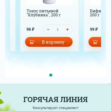
12
Тонус питьевой
Бифилин-
ке
"Клубника", 200 г
200 г
96 ₽
99 ₽
у
В корзину
В 
ГОРЯЧАЯ ЛИНИЯ
Консультирует специалист