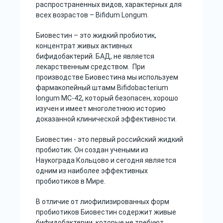
распространенных видов, характерных для
всех возрастов – Bifidum Longum.
Биовестин – это жидкий пробиотик,
концентрат живых активных
бифидобактерий. БАД, не является
лекарственным средством. При
производстве Биовестина мы используем
фармакопейный штамм Bifidobacterium
longum МС-42, который безопасен, хорошо
изучен и имеет многолетнюю историю
доказанной клинической эффективности.
Биовестин - это первый российский жидкий
пробиотик. Он создан учеными из
Наукограда Кольцово и сегодня является
одним из наиболее эффективных
пробиотиков в Мире.
В отличие от лиофилизированных форм
пробиотиков Биовестин содержит живые
бифидобактерии, которые не требуют